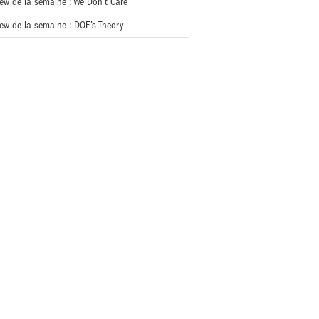
iew de la semaine : We Don’t Care
iew de la semaine : DOE’s Theory