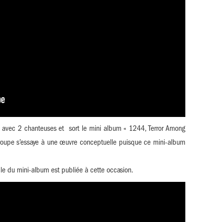
e avec 2 chanteuses et sort le mini album « 1244, Terror Among
groupe s’essaye à une œuvre conceptuelle puisque ce mini-album
ble du mini-album est publiée à cette occasion.