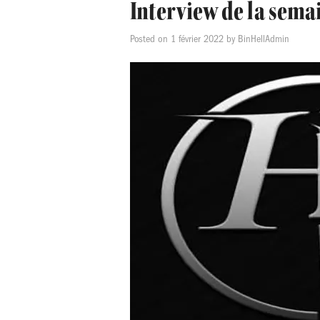
Interview de la sema
Posted on
1 février 2022
by
BinHellAdmin