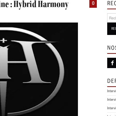
ine : Hybrid Harmony
RE
0
Recher
NO
DE
Interv
Interv
Interv