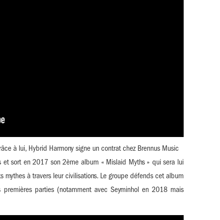
grâce à lui, Hybrid Harmony signe un contrat chez Brennus Music
 et sort en 2017 son 2ème album « Mislaid Myths » qui sera lui
ts mythes à travers leur civilisations. Le groupe défends cet album
s premières parties (notamment avec Seyminhol en 2018 mais